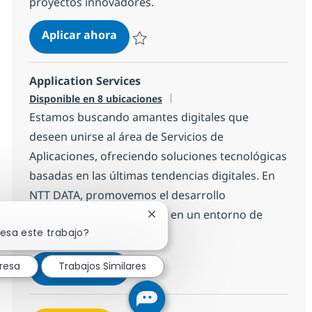
proyectos innovadores.
Especialista en desarrollo Front en
Aplicar ahora
Salvar Especialista en desarrollo Front en
Application Services
Disponible en 8 ubicaciones
Estamos buscando amantes digitales que
deseen unirse al área de Servicios de
Aplicaciones, ofreciendo soluciones tecnológicas
basadas en las últimas tendencias digitales. En
NTT DATA, promovemos el desarrollo
profesional y la diversidad en un entorno de
Cerrar notificación de chatbot
resa este trabajo?
trabajo flexible.
Application Services
resa
Trabajos Similares
Aplicar ahora
Salvar Application Services 6a0c0156f8030