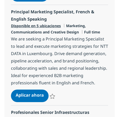
Salvar Salesforce Developer | Lisboa 20ed
Principal Marketing Specialist, French &
English Speaking
Categoría
Disponible en 5 ubicaciones
Marketing,
Tipo de empleo
Communications and Creative Design
Full time
We are seeking a Principal Marketing Specialist
to lead and execute marketing strategies for NTT
DATA in Luxembourg. Drive demand generation,
pipeline acceleration, and brand positioning,
collaborating with sales and regional leadership.
Ideal for experienced B2B marketing
professionals fluent in English and French.
Principal Marketing Specialist, Fr
Aplicar ahora
Salvar Principal Marketing Specialist, Frenc
Profesionales Senior Infraestructuras