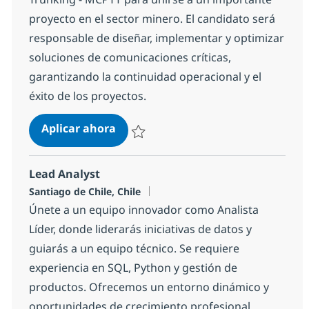
proyecto en el sector minero. El candidato será
responsable de diseñar, implementar y optimizar
soluciones de comunicaciones críticas,
garantizando la continuidad operacional y el
éxito de los proyectos.
Ingeniero/a Radio Trunking - MCPT
Aplicar ahora
Salvar Ingeniero/a Radio Trunking - MCPTT 
Lead Analyst
Ubicación
Santiago de Chile, Chile
Únete a un equipo innovador como Analista
Líder, donde liderarás iniciativas de datos y
guiarás a un equipo técnico. Se requiere
experiencia en SQL, Python y gestión de
productos. Ofrecemos un entorno dinámico y
oportunidades de crecimiento profesional.