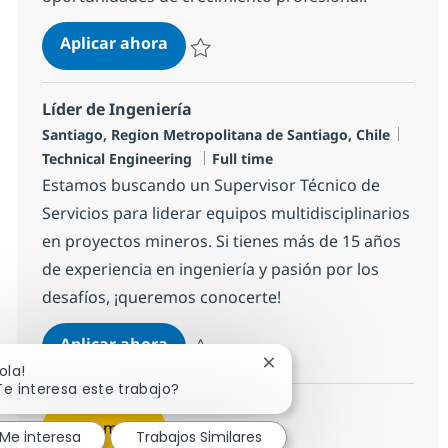
Lead Analyst
Aplicar ahora
Salvar Lead Analyst 1a5480d737b45d0
Líder de Ingeniería
Ubicación
Categ
Santiago, Region Metropolitana de Santiago, Chile
Tipo de empleo
Technical Engineering
Full time
Estamos buscando un Supervisor Técnico de
Servicios para liderar equipos multidisciplinarios
en proyectos mineros. Si tienes más de 15 años
de experiencia en ingeniería y pasión por los
desafíos, ¡queremos conocerte!
Líder de Ingeniería
Aplicar ahora
Salvar Líder de Ingeniería R-146592
Cerrar notificación de ch
ola!
Te interesa este trabajo?
Ver más
Me interesa
Trabajos Similares