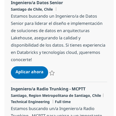
Ingeniero/a Datos Senior
Ubicación
Santiago de Chile, Chile
Estamos buscando un Ingeniero/a de Datos
Senior para liderar el diseño e implementación
de soluciones de datos en arquitecturas
Lakehouse, asegurando la calidad y
disponibilidad de los datos. Si tienes experiencia
en Databricks y tecnologías cloud, ¡queremos
conocerte!
Ingeniero/a Datos Senior
Aplicar ahora
Salvar Ingeniero/a Datos Senior abc2c1dbc
Ingeniero/a Radio Trunking - MCPTT
Ubicación
Categ
Santiago, Region Metropolitana de Santiago, Chile
Tipo de empleo
Technical Engineering
Full time
Estamos buscando un/a Ingeniero/a Radio
Trunking - MCPTT para unirse a un importante