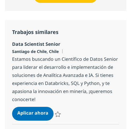
Trabajos similares
Data Scientist Senior
Ubicación
Santiago de Chile, Chile
Estamos buscando un Científico de Datos Senior
para liderar el desarrollo e implementación de
soluciones de Analítica Avanzada e IA. Si tienes
experiencia en Databricks, SQL y Python, y te
apasiona la innovación en minería, ¡queremos
conocerte!
Data Scientist Senior
Aplicar ahora
Salvar Data Scientist Senior fe3426f378a71