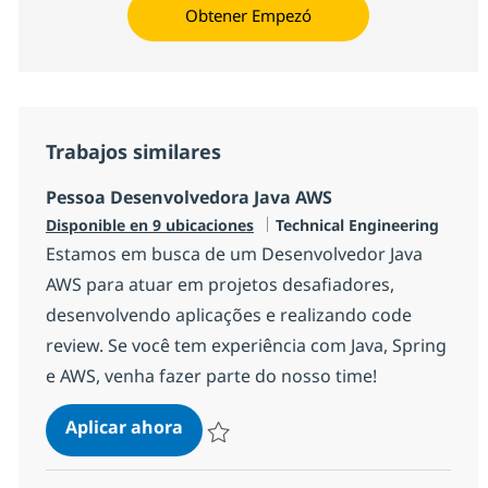
Obtener Empezó
Trabajos similares
Pessoa Desenvolvedora Java AWS
Categoría
Disponible en 9 ubicaciones
Technical Engineering
Estamos em busca de um Desenvolvedor Java
AWS para atuar em projetos desafiadores,
desenvolvendo aplicações e realizando code
review. Se você tem experiência com Java, Spring
e AWS, venha fazer parte do nosso time!
Pessoa Desenvolvedora Java AWS
Aplicar ahora
Salvar Pessoa Desenvolvedora Java AWS 1