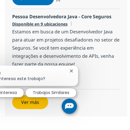
Salvar Pessoa Desenvolvedora PL/SQL 792
Pessoa Desenvolvedora Java - Core Seguros
Disponible en 9 ubicaciones
Estamos em busca de um Desenvolvedor Java
para atuar em projetos desafiadores no setor de
Seguros. Se você tem experiência em
integrações e desenvolvimento de APIs, venha
fazer parte da nossa equipe!
Cerrar notificación de chatb
!
Pessoa Desenvolvedora Java - Core
Aplicar ahora
interesa este trabajo?
Salvar Pessoa Desenvolvedora Java - Core
interesa
Trabajos Similares
Ver más