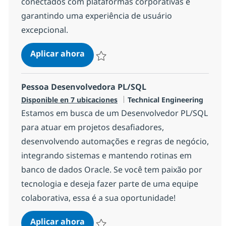
conectados com plataformas corporativas e
garantindo uma experiência de usuário
excepcional.
Pessoa Desenvolvedora IoT
Aplicar ahora
Salvar Pessoa Desenvolvedora IoT 92946e
Pessoa Desenvolvedora PL/SQL
Categoría
Disponible en 7 ubicaciones
Technical Engineering
Estamos em busca de um Desenvolvedor PL/SQL
para atuar em projetos desafiadores,
desenvolvendo automações e regras de negócio,
integrando sistemas e mantendo rotinas em
banco de dados Oracle. Se você tem paixão por
tecnologia e deseja fazer parte de uma equipe
colaborativa, essa é a sua oportunidade!
Pessoa Desenvolvedora PL/SQL
Aplicar ahora