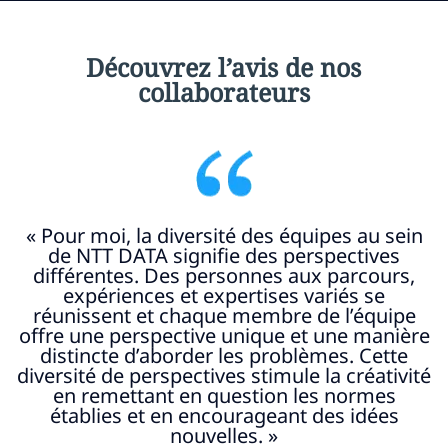
Découvrez l’avis de nos
collaborateurs
« Ce qui fait vraiment de NTT DATA un
employeur exceptionnel, pour moi, c’est
l’abondance d’opportunités pour les femmes
leaders dans les technologiques. L’entreprise
favorise une culture où l’on vous encourage
e
à prendre en main votre carrière. Et ici, chez
NTT DATA, vous pouvez vraiment tracer
é
votre propre chemin. »