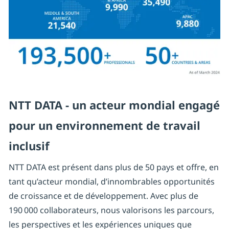
B
N
he
r
po
t
d
e
NTT DATA - un acteur mondial engagé
rts
pour un environnement de travail
Re
va
inclusif
op
NTT DATA est présent dans plus de 50 pays et offre, en
c
tant qu’acteur mondial, d’innombrables opportunités
e
de croissance et de développement. Avec plus de
190 000 collaborateurs, nous valorisons les parcours,
les perspectives et les expériences uniques que