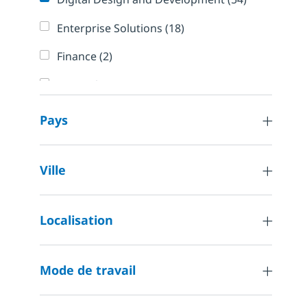
Emplois
Enterprise Solutions
(
18
)
Emplois
Finance
(
2
)
General Business Management,
Emploi
Operations and Administration
(
1
)
Pays
Emplois
Human Resources
(
2
)
Emplois
Information Security
(
61
)
Ville
Emplois
Internal Information Technology
(
50
)
Emploi
Localisation
Logistics and Supply Chain
(
1
)
Marketing, Communications and
Emplois
Creative Design
(
13
)
Mode de travail
Emplois
Other
(
108
)