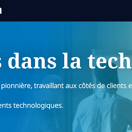
Skip to main content
Skip to main content
 dans la tec
 pionnière, travaillant aux côtés de clients
nts technologiques.