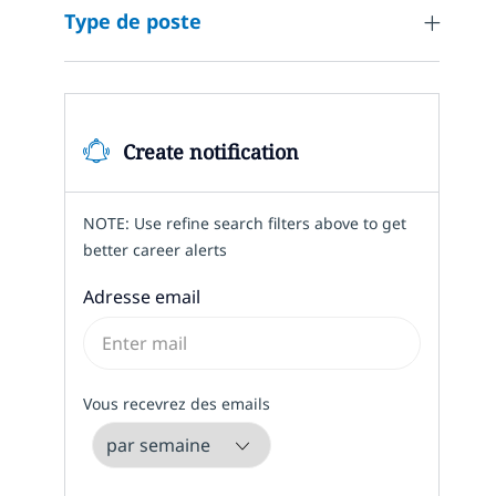
Type de poste
Emploi
Project and Programme Management
(
6
)
Emplois
Research and Innovation
(
7
)
Emplois
Sales and Pre-Sales
(
19
)
Create notification
Emplois
Service Delivery and Client Success
(
52
)
Emplois
Services/Product Management
(
4
)
NOTE: Use refine search filters above to get
better career alerts
Emplois
Strategy and Planning
(
40
)
Required
Adresse email
Emplois
Technical Engineering
(
666
)
Required
Vous recevrez des emails