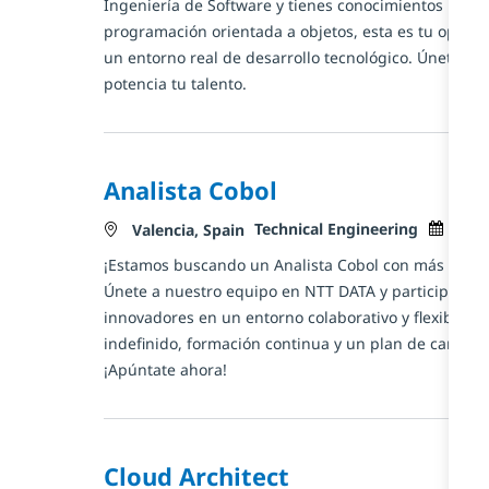
Ingeniería de Software y tienes conocimientos básico
s
programación orientada a objetos, esta es tu oport
un entorno real de desarrollo tecnológico. Únete a 
potencia tu talento.
Analista Cobol
Catégorie
Posted 
Technical Engineering
mars
Localisation
Valencia, Spain
¡Estamos buscando un Analista Cobol con más de 5 
Únete a nuestro equipo en NTT DATA y participa en 
innovadores en un entorno colaborativo y flexible. 
indefinido, formación continua y un plan de carrera
¡Apúntate ahora!
Cloud Architect