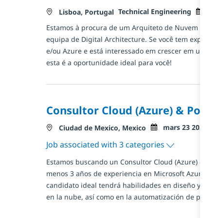
Catégorie
Posted
Technical Engineering
ma
Localisation
Lisboa, Portugal
Estamos à procura de um Arquiteto de Nuvem para s
equipa de Digital Architecture. Se você tem experiê
e/ou Azure e está interessado em crescer em um amb
esta é a oportunidade ideal para você!
Consultor Cloud (Azure) & Powe
Posted Date
mars 23 2026
Localisation
Ciudad de Mexico, Mexico
Job associated with 3 categories
Estamos buscando un Consultor Cloud (Azure) & Pow
menos 3 años de experiencia en Microsoft Azure y Po
candidato ideal tendrá habilidades en diseño y des
en la nube, así como en la automatización de proces