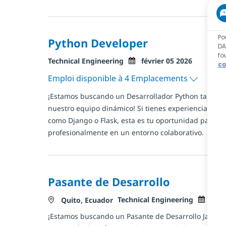
Po
Python Developer
DA
fo
Catégorie
Posted Date
Technical Engineering
février 05 2026
co
Emploi disponible à 4 Emplacements
¡Estamos buscando un Desarrollador Python talentos
nuestro equipo dinámico! Si tienes experiencia en 
como Django o Flask, esta es tu oportunidad para cr
profesionalmente en un entorno colaborativo.
Pasante de Desarrollo
Catégorie
Posted 
Technical Engineering
déc
Localisation
Quito, Ecuador
¡Estamos buscando un Pasante de Desarrollo Java! Si