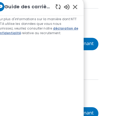
Guide des carrières chez NTT
Sons de chatbot acti
ur plus d'informations sur la manière dont NTT
TA utilise les données que vous nous
urnissez, veuillez consulter notre
déclaration de
nfidentialité
relative au recrutement.
Python De
Postulez maintenant
o para unirse a
Python y frameworks
ecer
Date
embre 18 2025
 eres estudiante de
Pasante d
Postulez maintenant