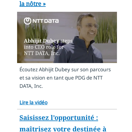
la nôtre »
Écoutez Abhijit Dubey sur son parcours
et sa vision en tant que PDG de NTT
DATA, Inc.
Lire la vidéo
Saisissez l’opportunité :
maîtrisez votre destinée à