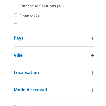
Emplois
Enterprise Solutions
(
18
)
Emplois
Finance
(
2
)
General Business Management,
Emploi
Operations and Administration
(
1
)
Pays
Emplois
Human Resources
(
2
)
Emplois
Information Security
(
61
)
Ville
Emplois
Internal Information Technology
(
50
)
Emploi
Localisation
Logistics and Supply Chain
(
1
)
Marketing, Communications and
Emplois
Creative Design
(
13
)
Mode de travail
Emplois
Other
(
108
)