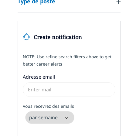
Type de poste
Emploi
Project and Programme Management
(
6
)
Emplois
Research and Innovation
(
7
)
Emplois
Sales and Pre-Sales
(
19
)
Create notification
Emplois
Service Delivery and Client Success
(
52
)
Emplois
Services/Product Management
(
4
)
NOTE: Use refine search filters above to get
better career alerts
Emplois
Strategy and Planning
(
40
)
Required
Adresse email
Emplois
Technical Engineering
(
666
)
Required
Vous recevrez des emails