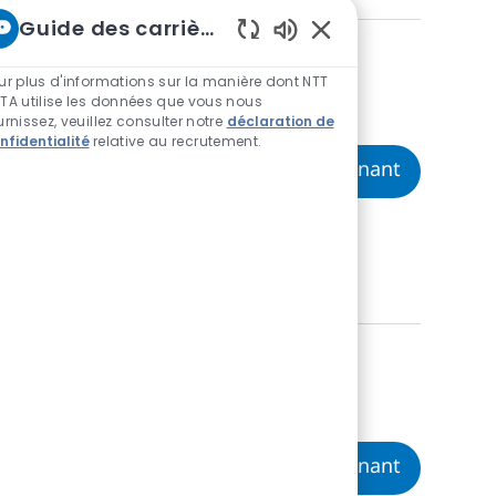
Guide des carrières chez NTT
Sons de chatbot acti
ur plus d'informations sur la manière dont NTT
TA utilise les données que vous nous
urnissez, veuillez consulter notre
déclaration de
nfidentialité
relative au recrutement.
Python De
Postulez maintenant
o para unirse a
Python y frameworks
ecer
Date
embre 18 2025
 eres estudiante de
Pasante d
Postulez maintenant
s en Java y