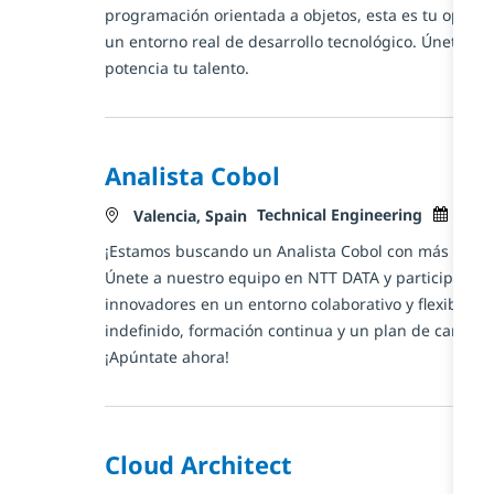
s
programación orientada a objetos, esta es tu oport
un entorno real de desarrollo tecnológico. Únete a 
potencia tu talento.
Analista Cobol
Catégorie
Posted 
Technical Engineering
mars
Localisation
Valencia, Spain
¡Estamos buscando un Analista Cobol con más de 5 
Únete a nuestro equipo en NTT DATA y participa en 
innovadores en un entorno colaborativo y flexible. 
indefinido, formación continua y un plan de carrera
¡Apúntate ahora!
Cloud Architect