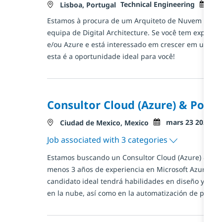
Catégorie
Posted
Technical Engineering
ma
Localisation
Lisboa, Portugal
Estamos à procura de um Arquiteto de Nuvem para s
equipa de Digital Architecture. Se você tem experiê
e/ou Azure e está interessado em crescer em um amb
esta é a oportunidade ideal para você!
Consultor Cloud (Azure) & Powe
Posted Date
mars 23 2026
Localisation
Ciudad de Mexico, Mexico
Job associated with 3 categories
Estamos buscando un Consultor Cloud (Azure) & Pow
menos 3 años de experiencia en Microsoft Azure y Po
candidato ideal tendrá habilidades en diseño y des
en la nube, así como en la automatización de proces