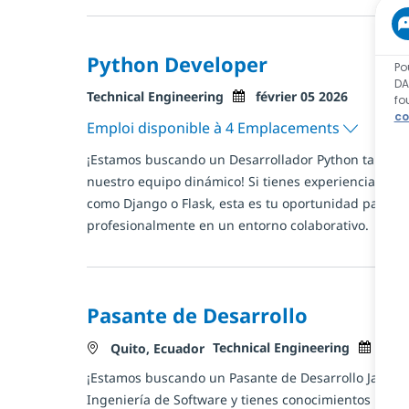
Python Developer
Po
DA
Catégorie
Posted Date
Technical Engineering
février 05 2026
fo
co
Emploi disponible à 4 Emplacements
¡Estamos buscando un Desarrollador Python talentos
nuestro equipo dinámico! Si tienes experiencia en 
como Django o Flask, esta es tu oportunidad para cr
profesionalmente en un entorno colaborativo.
Pasante de Desarrollo
Catégorie
Posted 
Technical Engineering
déc
Localisation
Quito, Ecuador
¡Estamos buscando un Pasante de Desarrollo Java! Si
Ingeniería de Software y tienes conocimientos básico