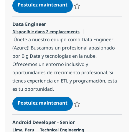
Desarrollador Backend Java 
Postulez maintenant
Sauvegarder Desarrollador Backe
Data Engineer
Disponible dans 2 emplacements
¡Únete a nuestro equipo como Data Engineer
(Azure)! Buscamos un profesional apasionado
por Big Data y tecnologías en la nube.
Ofrecemos un entorno inclusivo y
oportunidades de crecimiento profesional. Si
tienes experiencia en ETL y programación, esta
es tu oportunidad.
Data Engineer
Postulez maintenant
Sauvegarder Data Engineer 136
Android Developer - Senior
Localisation
Catégorie
Lima, Peru
Technical Engineering