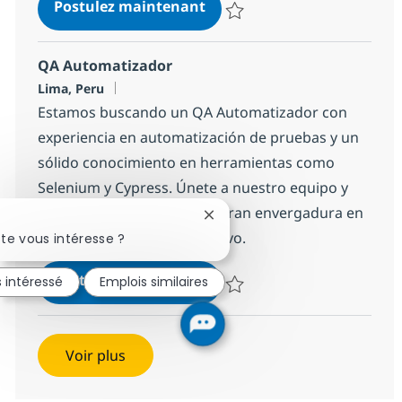
Desarrollador RPA: Service
Postulez maintenant
Sauvegarder Desarrollador RPA:
QA Automatizador
Localisation
Lima, Peru
Estamos buscando un QA Automatizador con
experiencia en automatización de pruebas y un
sólido conocimiento en herramientas como
Selenium y Cypress. Únete a nuestro equipo y
contribuye a proyectos de gran envergadura en
Fermer la notification du chat
un entorno ágil y colaborativo.
te vous intéresse ?
QA Automatizador
Postulez maintenant
s intéressé
Emplois similaires
Sauvegarder QA Automatizador 
Voir plus