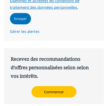
Required
Examinez et acceptez les conditions de
traitement des données personnelles.
Envoyer
Gérer les alertes
Recevez des recommandations
d’offres personnalisées selon selon
vos intérêts.
Commencer