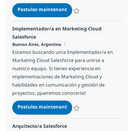
Project Leader para Salesfo
Postulez maintenant
Sauvegarder Project Leader par
Implementador/a en Marketing Cloud
Salesforce
Localisation
Buenos Aires, Argentina
Estamos buscando un/a Implementador/a en
Marketing Cloud Salesforce para unirse a
nuestro equipo. Si tienes experiencia en
implementaciones de Marketing Cloud y
habilidades en comunicación y gestión de
proyectos, ¡queremos conocerte!
Implementador/a en Market
Postulez maintenant
Sauvegarder Implementador/a en
Arquitecto/a Salesforce