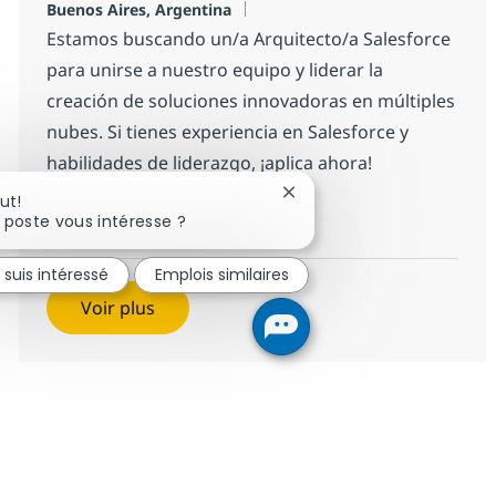
Localisation
Buenos Aires, Argentina
Estamos buscando un/a Arquitecto/a Salesforce
para unirse a nuestro equipo y liderar la
creación de soluciones innovadoras en múltiples
nubes. Si tienes experiencia en Salesforce y
habilidades de liderazgo, ¡aplica ahora!
Fermer la notification du 
ut!
Arquitecto/a Salesforce
Postulez maintenant
 poste vous intéresse ?
Sauvegarder Arquitecto/a Sales
 suis intéressé
Emplois similaires
Voir plus