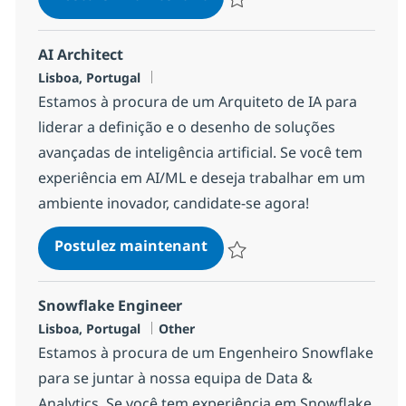
Sauvegarder AI Engineer 1344c
AI Architect
Localisation
Lisboa, Portugal
Estamos à procura de um Arquiteto de IA para
liderar a definição e o desenho de soluções
avançadas de inteligência artificial. Se você tem
experiência em AI/ML e deseja trabalhar em um
ambiente inovador, candidate-se agora!
AI Architect
Postulez maintenant
Sauvegarder AI Architect b03c4
Snowflake Engineer
Localisation
Catégorie
Lisboa, Portugal
Other
Estamos à procura de um Engenheiro Snowflake
para se juntar à nossa equipa de Data &
Analytics. Se você tem experiência em Snowflake