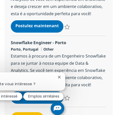
e deseja crescer em um ambiente colaborativo,
esta é a oportunidade perfeita para você!
Snowflake Engineer
Postulez maintenant
Sauvegarder Snowflake Engineer
Snowflake Engineer - Porto
Localisation
Catégorie
Porto, Portugal
Other
Estamos à procura de um Engenheiro Snowflake
para se juntar à nossa equipe de Data &
Analytics. Se você tem experiência em Snowflake
e deseja crescer em um ambiente colaborativo,
Fermer la notification du chat
te vous intéresse ?
esta é a oportunidade perfeita para você!
Snowflake Engineer - Porto
s intéressé
Emplois similaires
Postulez maintenant
Sauvegarder Snowflake Engineer