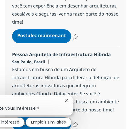
você tem experiência em desenhar arquiteturas
escaláveis e seguras, venha fazer parte do nosso
time!
Pessoa Arquiteta de Inteligê
Postulez maintenant
Sauvegarder Pessoa Arquiteta de 
Pessoa Arquiteta de Infraestrutura Híbrida
Localisation
Sao Paulo, Brazil
Estamos em busca de um Arquiteto de
Infraestrutura Híbrida para liderar a definição de
arquiteturas inovadoras que integrem
ambientes Cloud e Datacenter. Se você é
apaixonado por tecnologia e busca um ambiente
Fermer la notification du chat
e vous intéresse ?
colaborativo, venha fazer parte do nosso time!
 intéressé
Emplois similaires
Pessoa Arquiteta de Infrae
Postulez maintenant