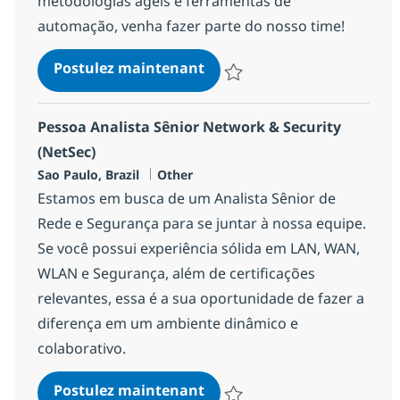
metodologias ágeis e ferramentas de
automação, venha fazer parte do nosso time!
Pessoa Automatizadora QA
Postulez maintenant
Sauvegarder Pessoa Automatiza
Pessoa Analista Sênior Network & Security
(NetSec)
Localisation
Catégorie
Sao Paulo, Brazil
Other
Estamos em busca de um Analista Sênior de
Rede e Segurança para se juntar à nossa equipe.
Se você possui experiência sólida em LAN, WAN,
WLAN e Segurança, além de certificações
relevantes, essa é a sua oportunidade de fazer a
diferença em um ambiente dinâmico e
colaborativo.
Pessoa Analista Sênior Net
Postulez maintenant