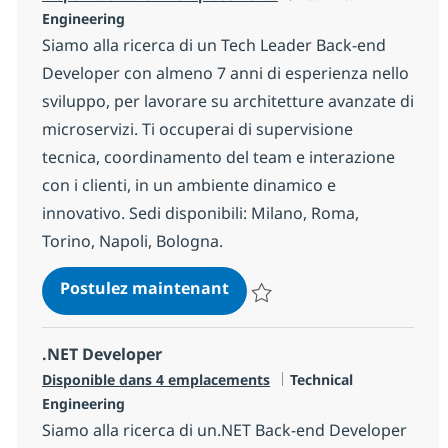
Engineering
Siamo alla ricerca di un Tech Leader Back-end
Developer con almeno 7 anni di esperienza nello
sviluppo, per lavorare su architetture avanzate di
microservizi. Ti occuperai di supervisione
tecnica, coordinamento del team e interazione
con i clienti, in un ambiente dinamico e
innovativo. Sedi disponibili: Milano, Roma,
Torino, Napoli, Bologna.
Back-end Java Technical Le
Postulez maintenant
Sauvegarder Back-end Java Tech
.NET Developer
Catégorie
Disponible dans 4 emplacements
Technical
Engineering
Siamo alla ricerca di un.NET Back-end Developer