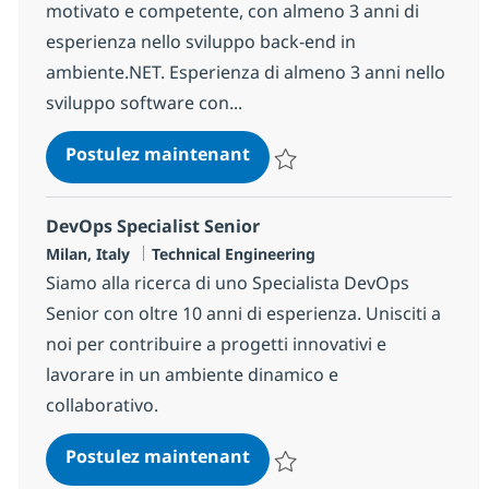
motivato e competente, con almeno 3 anni di
esperienza nello sviluppo back-end in
ambiente.NET. Esperienza di almeno 3 anni nello
sviluppo software con...
.NET Developer
Postulez maintenant
Sauvegarder .NET Developer 14
DevOps Specialist Senior
Localisation
Catégorie
Milan, Italy
Technical Engineering
Siamo alla ricerca di uno Specialista DevOps
Senior con oltre 10 anni di esperienza. Unisciti a
noi per contribuire a progetti innovativi e
lavorare in un ambiente dinamico e
collaborativo.
DevOps Specialist Senior
Postulez maintenant
Sauvegarder DevOps Specialist 