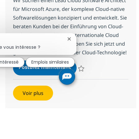
Wir suchen einen Lead Cloud Software Architect
für Microsoft Azure, der komplexe Cloud-native
Softwarelösungen konzipiert und entwickelt. Sie
beraten Kunden bei der Einführung von Cloud-
Technologien und leiten internationale Cloud
Fermer la notification du chatb
Engineering Teams. Bewerben Sie sich jetzt und
e vous intéresse ?
gestalten Sie die Zukunft der Cloud-Technologie!
intéressé
Emplois similaires
Lead Cloud Software Archit
Postulez maintenant
Sauvegarder Lead Cloud Software
Voir plus