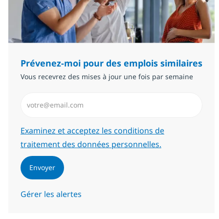
Prévenez-moi pour des emplois similaires
Vous recevrez des mises à jour une fois par semaine
Saisissez l’adresse email (Obligatoire)
Required
Examinez et acceptez les conditions de
traitement des données personnelles.
Envoyer
Gérer les alertes