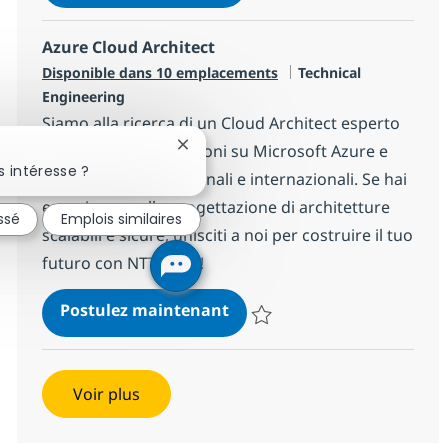
Sauvegarder Databricks Expert -
Azure Cloud Architect
Catégorie
Disponible dans 10 emplacements
Technical
Engineering
Siamo alla ricerca di un Cloud Architect esperto
per progettare soluzioni su Microsoft Azure e
Fermer la notification du chatbot
 intéresse ?
gestire progetti nazionali e internazionali. Se hai
esperienza nella progettazione di architetture
ssé
Emplois similaires
scalabili e sicure, unisciti a noi per costruire il tuo
futuro con NTT DATA!
Azure Cloud Architect
Postulez maintenant
Sauvegarder Azure Cloud Archit
Voir plus