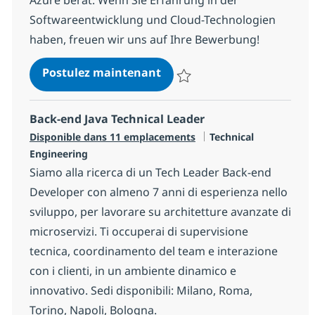
Softwareentwicklung und Cloud-Technologien
haben, freuen wir uns auf Ihre Bewerbung!
Lead Cloud Software Archit
Postulez maintenant
Sauvegarder Lead Cloud Software
Back-end Java Technical Leader
Catégorie
Disponible dans 11 emplacements
Technical
Engineering
Siamo alla ricerca di un Tech Leader Back-end
Developer con almeno 7 anni di esperienza nello
sviluppo, per lavorare su architetture avanzate di
microservizi. Ti occuperai di supervisione
tecnica, coordinamento del team e interazione
con i clienti, in un ambiente dinamico e
innovativo. Sedi disponibili: Milano, Roma,
Torino, Napoli, Bologna.