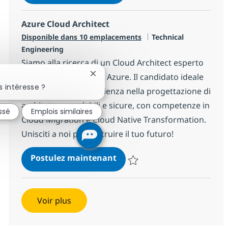
Sauvegarder Databricks Expert -
Azure Cloud Architect
Catégorie
Disponible dans 10 emplacements
Technical
Engineering
Siamo alla ricerca di un Cloud Architect esperto
in soluzioni Microsoft Azure. Il candidato ideale
Fermer la notification du chatbot
 intéresse ?
avrà una solida esperienza nella progettazione di
architetture scalabili e sicure, con competenze in
ssé
Emplois similaires
Cloud Migration e Cloud Native Transformation.
Unisciti a noi per costruire il tuo futuro!
Azure Cloud Architect
Postulez maintenant
Sauvegarder Azure Cloud Archit
Voir plus