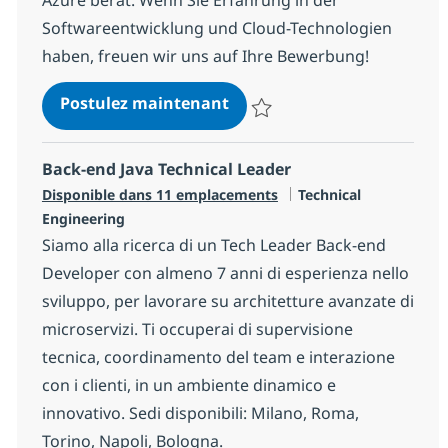
Softwareentwicklung und Cloud-Technologien
haben, freuen wir uns auf Ihre Bewerbung!
Lead Cloud Software Archit
Postulez maintenant
Sauvegarder Lead Cloud Software
Back-end Java Technical Leader
Catégorie
Disponible dans 11 emplacements
Technical
Engineering
Siamo alla ricerca di un Tech Leader Back-end
Developer con almeno 7 anni di esperienza nello
sviluppo, per lavorare su architetture avanzate di
microservizi. Ti occuperai di supervisione
tecnica, coordinamento del team e interazione
con i clienti, in un ambiente dinamico e
innovativo. Sedi disponibili: Milano, Roma,
Torino, Napoli, Bologna.