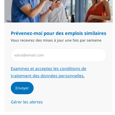
Prévenez-moi pour des emplois similaires
Vous recevrez des mises à jour une fois par semaine
Saisissez l’adresse email (Obligatoire)
Required
Examinez et acceptez les conditions de
traitement des données personnelles.
Envoyer
Gérer les alertes