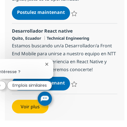
Power Platform Developer 
Postulez maintenant
Sauvegarder Power Platform Dev
Desarrollador React native
Localisation
Catégorie
Quito, Ecuador
Technical Engineering
Estamos buscando un/a Desarrollador/a Front
End Mobile para unirse a nuestro equipo en NTT
DATA. Si tienes experiencia en React Native y
Fermer la notification du chatbot
microservicios, ¡queremos conocerte!
ntéresse ?
Desarrollador React native
Postulez maintenant
é
Emplois similaires
Sauvegarder Desarrollador Reac
Voir plus