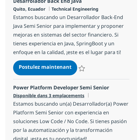
Desarrolador Back End Java
Localisation
Catégorie
Quito, Ecuador
Technical Engineering
Estamos buscando un Desarrollador Back-End
Java Semi Senior para implementar y proponer
mejoras en sistemas del sector financiero. Si
tienes experiencia en Java, SpringBoot y un
enfoque en la calidad, ¡este es el lugar para ti!
Desarrolador Back End Java
Postulez maintenant
Sauvegarder Desarrolador Back 
Power Platform Developer Semi Senior
Disponible dans 3 emplacements
Estamos buscando un(a) Desarrollador(a) Power
Platform Semi Senior con experiencia en
soluciones Low Code / No Code. Si tienes pasión
por la automatización y la transformación
digital, ¡esta es tu oportunidad!