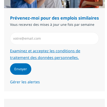
Prévenez-moi pour des emplois similaires
Vous recevrez des mises à jour une fois par semaine
Saisissez l’adresse email (Obligatoire)
Required
Examinez et acceptez les conditions de
traitement des données personnelles.
Envoyer
Gérer les alertes