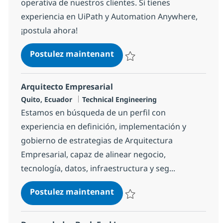
operativa de nuestros clientes. Si tienes
experiencia en UiPath y Automation Anywhere,
¡postula ahora!
Desarrollador RPA
Postulez maintenant
Sauvegarder Desarrollador RPA
Arquitecto Empresarial
Localisation
Catégorie
Quito, Ecuador
Technical Engineering
Estamos en búsqueda de un perfil con
experiencia en definición, implementación y
gobierno de estrategias de Arquitectura
Empresarial, capaz de alinear negocio,
tecnología, datos, infraestructura y seg...
Arquitecto Empresarial
Postulez maintenant
Sauvegarder Arquitecto Empresa