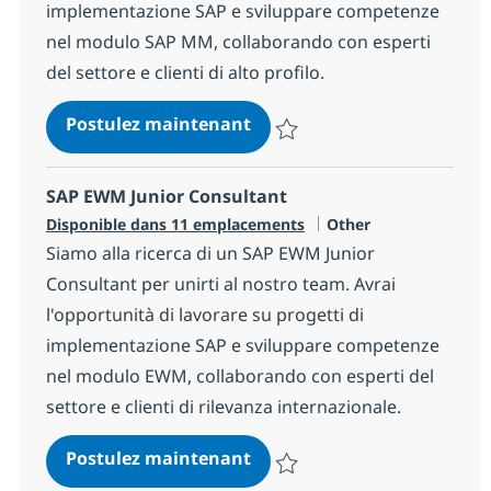
implementazione SAP e sviluppare competenze
nel modulo SAP MM, collaborando con esperti
del settore e clienti di alto profilo.
SAP MM Junior Consultant
Postulez maintenant
Sauvegarder SAP MM Junior Cons
SAP EWM Junior Consultant
Catégorie
Disponible dans 11 emplacements
Other
Siamo alla ricerca di un SAP EWM Junior
Consultant per unirti al nostro team. Avrai
l'opportunità di lavorare su progetti di
implementazione SAP e sviluppare competenze
nel modulo EWM, collaborando con esperti del
settore e clienti di rilevanza internazionale.
SAP EWM Junior Consultant
Postulez maintenant
Sauvegarder SAP EWM Junior Co