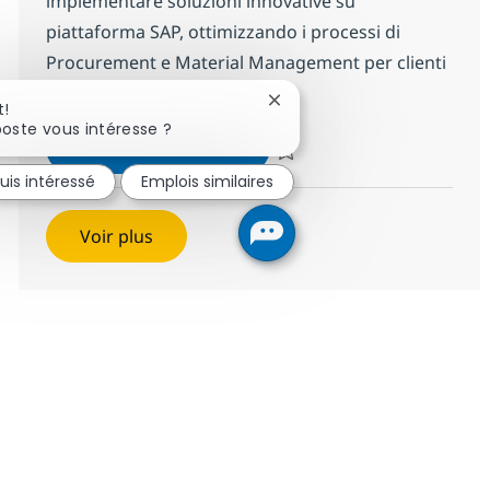
implementare soluzioni innovative su
piattaforma SAP, ottimizzando i processi di
Procurement e Material Management per clienti
di rilevanza internazionale.
Fermer la notification du ch
t!
oste vous intéresse ?
SAP MM Senior Consultant
Postulez maintenant
Sauvegarder SAP MM Senior Con
suis intéressé
Emplois similaires
Voir plus