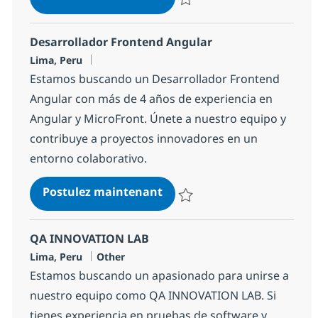
Sauvegarder Agile Coach 128f1a
Desarrollador Frontend Angular
Localisation
Lima, Peru
Estamos buscando un Desarrollador Frontend
Angular con más de 4 años de experiencia en
Angular y MicroFront. Únete a nuestro equipo y
contribuye a proyectos innovadores en un
entorno colaborativo.
Desarrollador Frontend An
Postulez maintenant
Sauvegarder Desarrollador Fron
QA INNOVATION LAB
Localisation
Catégorie
Lima, Peru
Other
Estamos buscando un apasionado para unirse a
nuestro equipo como QA INNOVATION LAB. Si
tienes experiencia en pruebas de software y