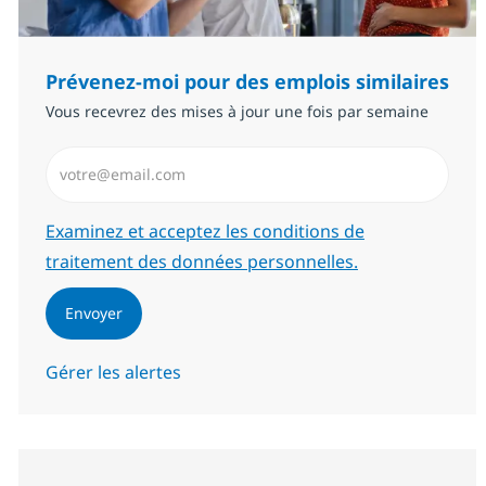
Prévenez-moi pour des emplois similaires
Vous recevrez des mises à jour une fois par semaine
Saisissez l’adresse email (Obligatoire)
Required
Examinez et acceptez les conditions de
traitement des données personnelles.
Envoyer
Gérer les alertes