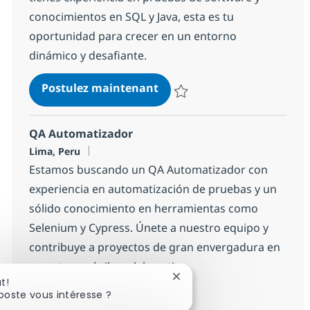
conocimientos en SQL y Java, esta es tu
oportunidad para crecer en un entorno
dinámico y desafiante.
QA INNOVATION LAB
Postulez maintenant
Sauvegarder QA INNOVATION LA
QA Automatizador
Localisation
Lima, Peru
Estamos buscando un QA Automatizador con
experiencia en automatización de pruebas y un
sólido conocimiento en herramientas como
Selenium y Cypress. Únete a nuestro equipo y
contribuye a proyectos de gran envergadura en
un entorno ágil y colaborativo.
Fermer la notification du c
t!
poste vous intéresse ?
QA Automatizador
Postulez maintenant