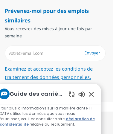
Prévenez-moi pour des emplois
similaires
Vous recevrez des mises à jour une fois par
semaine
Saisissez l’adresse email (Obligatoire)
Envoyer
Required
Examinez et acceptez les conditions de
traitement des données personnelles.
Gérer les alertes
Guide des carrières chez NTT
Sons de chatbot ac
Pour plus d'informations sur la manière dont NTT
DATA utilise les données que vous nous
fournissez, veuillez consulter notre
déclaration de
Recevez des recommandations
confidentialité
relative au recrutement.