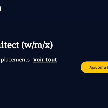
Skip to main content
Skip to main content
itect (w/m/x)
emplacements
Voir tout
Ajouter à 