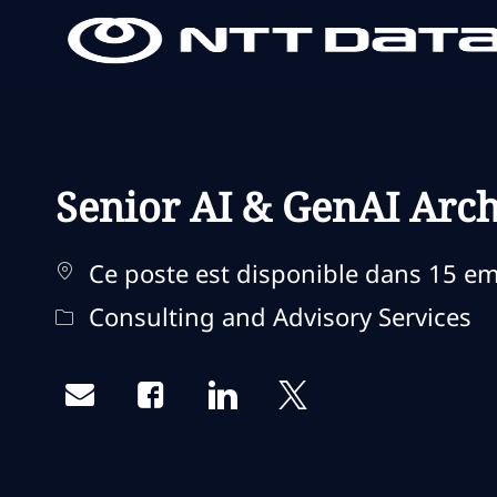
-
-
Senior AI & GenAI Arch
Ce poste est disponible dans 15 
Catégorie
Consulting and Advisory Services
Share via email
Share via Facebook
Share via LinkedIn
Share via twitter