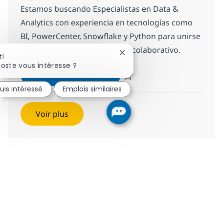
Estamos buscando Especialistas en Data &
Analytics con experiencia en tecnologías como
BI, PowerCenter, Snowflake y Python para unirse
a nuestro equipo innovador y colaborativo.
Fermer la notification du ch
t!
oste vous intéresse ?
Especialista en Data
Postulez maintenant
Sauvegarder Especialista en Da
uis intéressé
Emplois similaires
Voir plus