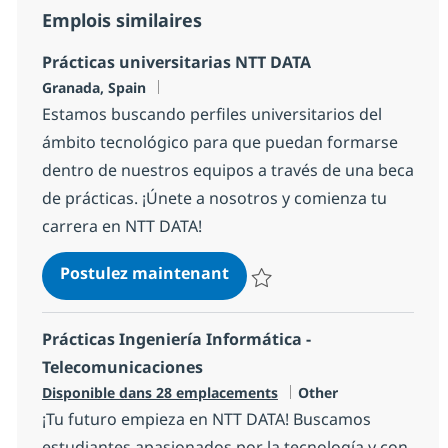
Emplois similaires
Prácticas universitarias NTT DATA
Localisation
Granada, Spain
Estamos buscando perfiles universitarios del
ámbito tecnológico para que puedan formarse
dentro de nuestros equipos a través de una beca
de prácticas. ¡Únete a nosotros y comienza tu
carrera en NTT DATA!
Prácticas universitarias N
Postulez maintenant
Sauvegarder Prácticas universi
Prácticas Ingeniería Informática -
Telecomunicaciones
Catégorie
Disponible dans 28 emplacements
Other
¡Tu futuro empieza en NTT DATA! Buscamos
estudiantes apasionados por la tecnología y con