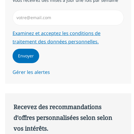
Vous recevrez des mises à jour une fois par semaine
Saisissez l’adresse email (Obligatoire)
Required
Examinez et acceptez les conditions de
traitement des données personnelles.
Envoyer
Gérer les alertes
Recevez des recommandations
d’offres personnalisées selon selon
vos intérêts.