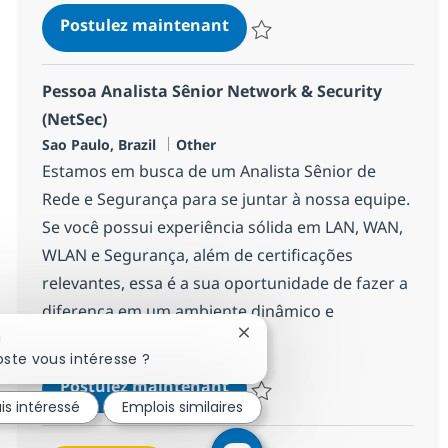
Banco de Talentos PcD
Postulez maintenant
Sauvegarder Banco de Talentos
Pessoa Analista Sênior Network & Security
(NetSec)
Localisation
Catégorie
Sao Paulo, Brazil
Other
Estamos em busca de um Analista Sênior de
Rede e Segurança para se juntar à nossa equipe.
Se você possui experiência sólida em LAN, WAN,
WLAN e Segurança, além de certificações
relevantes, essa é a sua oportunidade de fazer a
diferença em um ambiente dinâmico e
colaborativo.
Fermer la notification du cha
!
ste vous intéresse ?
Pessoa Analista Sênior Net
Postulez maintenant
is intéressé
Emplois similaires
Sauvegarder Pessoa Analista Sên