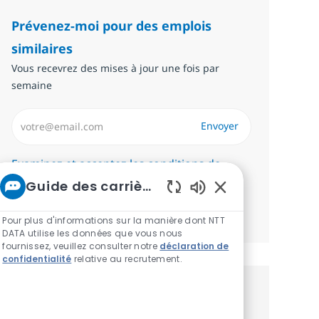
Prévenez-moi pour des emplois
similaires
Vous recevrez des mises à jour une fois par
semaine
Saisissez l’adresse email (Obligatoire)
Envoyer
Required
Examinez et acceptez les conditions de
traitement des données personnelles.
Guide des carrières chez NTT
Sons de chatbot ac
Gérer les alertes
Pour plus d'informations sur la manière dont NTT
DATA utilise les données que vous nous
fournissez, veuillez consulter notre
déclaration de
confidentialité
relative au recrutement.
Recevez des recommandations