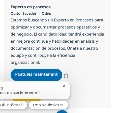
Experto en procesos
Localisation
Catégorie
Quito, Ecuador
Other
Estamos buscando un Experto en Procesos para
optimizar y documentar procesos operativos y
de negocio. El candidato ideal tendrá experiencia
en mejora continua y habilidades en análisis y
documentación de procesos. Únete a nuestro
equipo y contribuye a la eficiencia
organizacional.
Experto en procesos
Postulez maintenant
Sauvegarder Experto en proces
Fermer la notification du c
t!
poste vous intéresse ?
Voir plus
suis intéressé
Emplois similaires