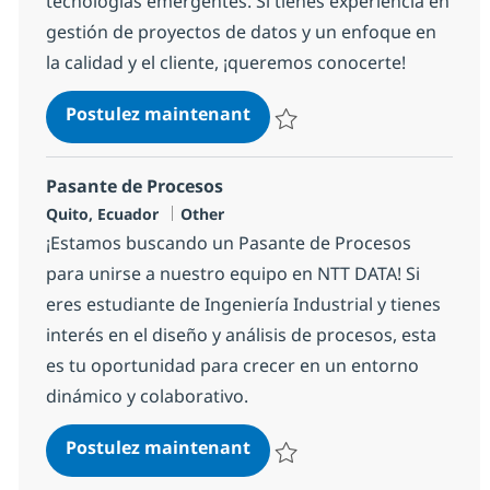
tecnologías emergentes. Si tienes experiencia en
gestión de proyectos de datos y un enfoque en
la calidad y el cliente, ¡queremos conocerte!
Manager Data y Analytics
Postulez maintenant
Sauvegarder Manager Data y An
Pasante de Procesos
Localisation
Catégorie
Quito, Ecuador
Other
¡Estamos buscando un Pasante de Procesos
para unirse a nuestro equipo en NTT DATA! Si
eres estudiante de Ingeniería Industrial y tienes
interés en el diseño y análisis de procesos, esta
es tu oportunidad para crecer en un entorno
dinámico y colaborativo.
Pasante de Procesos
Postulez maintenant
Sauvegarder Pasante de Proceso