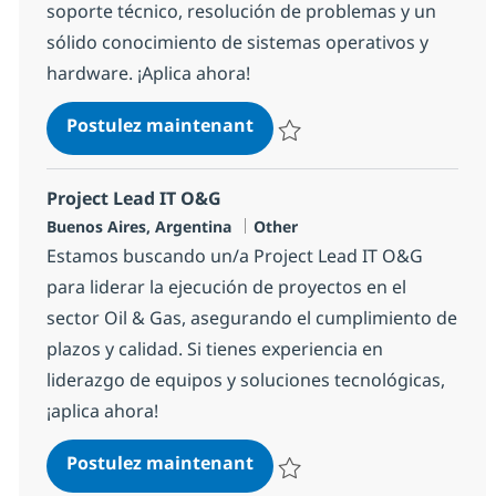
soporte técnico, resolución de problemas y un
sólido conocimiento de sistemas operativos y
hardware. ¡Aplica ahora!
Analista de Soporte Onsite
Postulez maintenant
Sauvegarder Analista de Soport
Project Lead IT O&G
Localisation
Catégorie
Buenos Aires, Argentina
Other
Estamos buscando un/a Project Lead IT O&G
para liderar la ejecución de proyectos en el
sector Oil & Gas, asegurando el cumplimiento de
plazos y calidad. Si tienes experiencia en
liderazgo de equipos y soluciones tecnológicas,
¡aplica ahora!
Project Lead IT O&G
Postulez maintenant
Sauvegarder Project Lead IT O