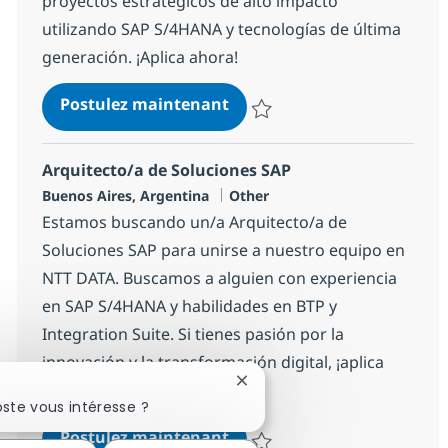
proyectos estratégicos de alto impacto
utilizando SAP S/4HANA y tecnologías de última
generación. ¡Aplica ahora!
Consultor/a SAP SD SSR
Postulez maintenant
Sauvegarder Consultor/a SAP S
Arquitecto/a de Soluciones SAP
Localisation
Catégorie
Buenos Aires, Argentina
Other
Estamos buscando un/a Arquitecto/a de
Soluciones SAP para unirse a nuestro equipo en
NTT DATA. Buscamos a alguien con experiencia
en SAP S/4HANA y habilidades en BTP y
Integration Suite. Si tienes pasión por la
innovación y la transformación digital, ¡aplica
Fermer la notification du cha
ahora!
!
ste vous intéresse ?
Arquitecto/a de Soluciones
Postulez maintenant