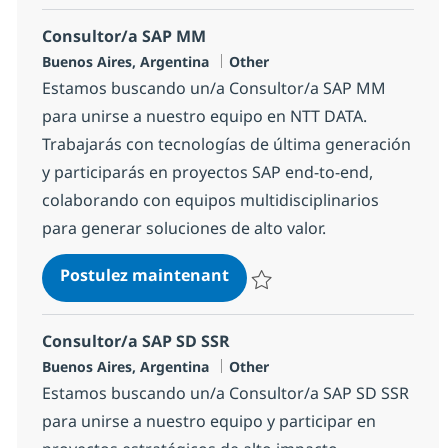
Consultor/a SAP MM
Localisation
Catégorie
Buenos Aires, Argentina
Other
Estamos buscando un/a Consultor/a SAP MM
para unirse a nuestro equipo en NTT DATA.
Trabajarás con tecnologías de última generación
y participarás en proyectos SAP end-to-end,
colaborando con equipos multidisciplinarios
para generar soluciones de alto valor.
Consultor/a SAP MM
Postulez maintenant
Sauvegarder Consultor/a SAP 
Consultor/a SAP SD SSR
Localisation
Catégorie
Buenos Aires, Argentina
Other
Estamos buscando un/a Consultor/a SAP SD SSR
para unirse a nuestro equipo y participar en