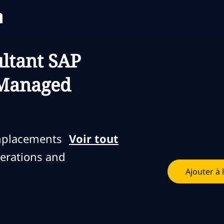
Skip to main content
Skip to main content
ltant SAP
 Managed
emplacements
Voir tout
erations and
Ajouter à 