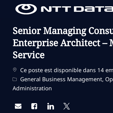
-
-
Senior Managing Consu
Enterprise Architect –
Service
Ce poste est disponible dans 14 
Catégorie
General Business Management, Op
Administration
Share via email
Share via Facebook
Share via LinkedIn
Share via twitter