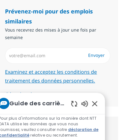
Prévenez-moi pour des emplois
similaires
Vous recevrez des mises à jour une fois par
semaine
Saisissez l’adresse email (Obligatoire)
Envoyer
Required
Examinez et acceptez les conditions de
traitement des données personnelles.
Gérer les alertes
Guide des carrières chez NTT
Sons de chatbot act
Pour plus d'informations sur la manière dont NTT
DATA utilise les données que vous nous
Recevez des recommandations
fournissez, veuillez consulter notre
déclaration de
confidentialité
relative au recrutement.