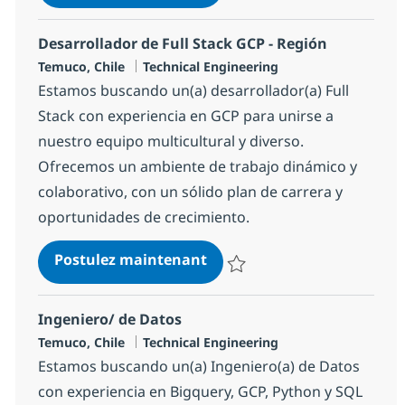
Sauvegarder Desarrollador de F
Desarrollador de Full Stack GCP - Región
Localisation
Catégorie
Temuco, Chile
Technical Engineering
Estamos buscando un(a) desarrollador(a) Full
Stack con experiencia en GCP para unirse a
nuestro equipo multicultural y diverso.
Ofrecemos un ambiente de trabajo dinámico y
colaborativo, con un sólido plan de carrera y
oportunidades de crecimiento.
Desarrollador de Full Stack
Postulez maintenant
Sauvegarder Desarrollador de Fu
Ingeniero/ de Datos
Localisation
Catégorie
Temuco, Chile
Technical Engineering
Estamos buscando un(a) Ingeniero(a) de Datos
con experiencia en Bigquery, GCP, Python y SQL