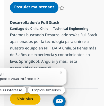
Desarrollador/a Front End (
Postulez maintenant
Sauvegarder Desarrollador/a Fro
Desarrollador/a Full Stack
Localisation
Catégorie
Santiago de Chile, Chile
Technical Engineering
Estamos buscando Desarrolladores/as Full Stack
apasionados por la tecnología para unirse a
nuestro equipo en NTT DATA Chile. Si tienes más
de 3 años de experiencia y conocimientos en
Java, SpringBoot, Angular y más, ¡esta
oportunidad es para ti!
Fermer la notification du c
ut!
Desarrollador/a Full Stack
Postulez maintenant
poste vous intéresse ?
Sauvegarder Desarrollador/a Ful
 suis intéressé
Emplois similaires
Voir plus