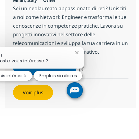
Milan, Italy
Other
Sei un neolaureato appassionato di reti? Unisciti
a noi come Network Engineer e trasforma le tue
conoscenze in competenze pratiche. Lavora su
progetti innovativi nel settore delle
telecomunicazioni e sviluppa la tua carriera in un
ambiente stimolante e collaborativo.
Fermer la notification du ch
!
oste vous intéresse ?
New Graduate - Network E
Postulez maintenant
Sauvegarder New Graduate - Ne
uis intéressé
Emplois similaires
Voir plus