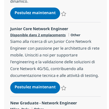
dinamico.
Core Network Engineer / Ne
Postulez maintenant
Sauvegarder Core Network Engine
Junior Core Network Engineer
Catégorie
Disponible dans 2 emplacements
Other
Siamo alla ricerca di un Junior Core Network
Engineer con passione per le architetture di rete
mobile. Unisciti a noi per supportare
l'engineering e la validazione delle soluzioni di
Core Network 4G/5G, contribuendo alla
documentazione tecnica e alle attività di testing.
Junior Core Network Engin
Postulez maintenant
Sauvegarder Junior Core Networ
New Graduate - Network Engineer
Localisation
Catégorie