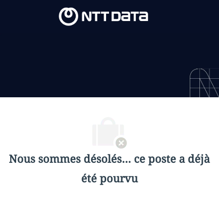
Skip to main content
Skip to main content
-
-
Nous sommes désolés… ce poste a déjà
été pourvu