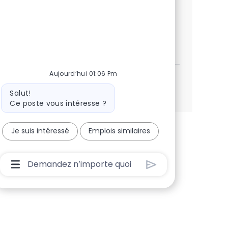
colaborativo, envie sua candidatura
espontânea e junte-se a nós!
Candidatura espontanea
Postulez maintenant
Sauvegarder Candidatura espontane
Aujourd’hui 01:06 Pm
Voir plus
Message du bot
Salut!
Ce poste vous intéresse ?
Je suis intéressé
Emplois similaires
Boîte De Saisie De L’utilisateur Du Chatbot Ave