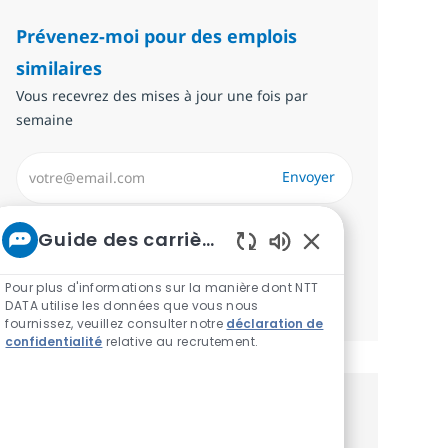
Prévenez-moi pour des emplois
similaires
Vous recevrez des mises à jour une fois par
semaine
Saisissez l’adresse email (Obligatoire)
Envoyer
Required
Examinez et acceptez les conditions de
Guide des carrières chez NTT
traitement des données personnelles.
Sons de chatbot ac
Pour plus d'informations sur la manière dont NTT
Gérer les alertes
DATA utilise les données que vous nous
fournissez, veuillez consulter notre
déclaration de
confidentialité
relative au recrutement.
Recevez des recommandations