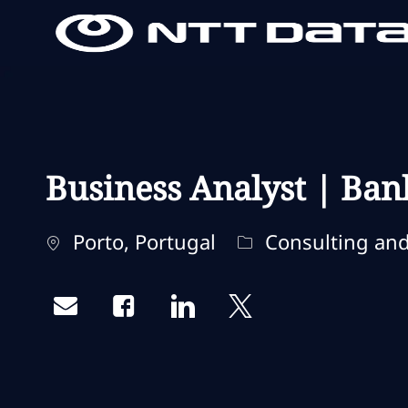
-
-
Business Analyst | Ban
Localisation
Catégorie
Porto, Portugal
Consulting and
Share via email
Share via Facebook
Share via LinkedIn
Share via twitter