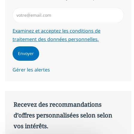
Saisissez l’adresse email (Obligatoire)
Required
Examinez et acceptez les conditions de
traitement des données personnelles.
Envoyer
Gérer les alertes
Recevez des recommandations
d’offres personnalisées selon selon
vos intérêts.