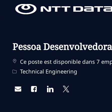
-
-
Pessoa Desenvolvedora
Ce poste est disponible dans 7 em
Catégorie
Technical Engineering
Share via email
Share via Facebook
Share via LinkedIn
Share via twitter