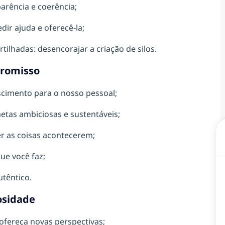
arência e coerência;
dir ajuda e oferecê-la;
rtilhadas: desencorajar a criação de silos.
romisso
scimento para o nosso pessoal;
etas ambiciosas e sustentáveis;
er as coisas acontecerem;
ue você faz;
utêntico.
osidade
 ofereça novas perspectivas;