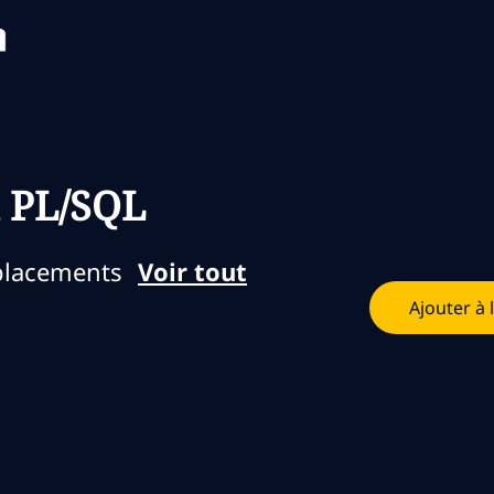
Skip to main content
Skip to main content
 PL/SQL
placements
Voir tout
Ajouter à 