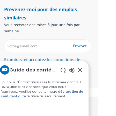
Prévenez-moi pour des emplois
similaires
Vous recevrez des mises à jour une fois par
semaine
Saisissez l’adresse email (Obligatoire)
Envoyer
Required
Examinez et acceptez les conditions de
traitement des données personnelles.
Guide des carrières chez NTT
Sons de chatbot ac
Gérer les alertes
Pour plus d'informations sur la manière dont NTT
DATA utilise les données que vous nous
fournissez, veuillez consulter notre
déclaration de
confidentialité
relative au recrutement.
Recevez des recommandations