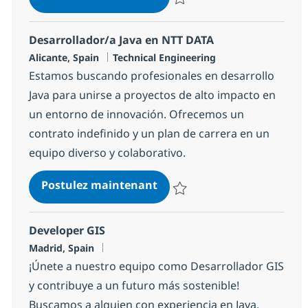
Sauvegarder Especialista en des
Desarrollador/a Java en NTT DATA
Localisation
Catégorie
Alicante, Spain
Technical Engineering
Estamos buscando profesionales en desarrollo
Java para unirse a proyectos de alto impacto en
un entorno de innovación. Ofrecemos un
contrato indefinido y un plan de carrera en un
equipo diverso y colaborativo.
Desarrollador/a Java en NT
Postulez maintenant
Sauvegarder Desarrollador/a Ja
Developer GIS
Localisation
Madrid, Spain
¡Únete a nuestro equipo como Desarrollador GIS
y contribuye a un futuro más sostenible!
Buscamos a alguien con experiencia en Java,