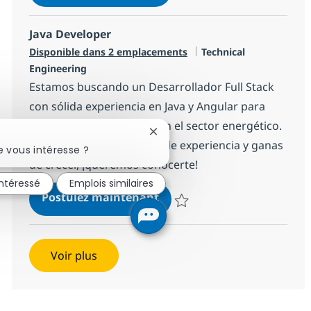
Sauvegarder Especialista en des
Java Developer
Catégorie
Disponible dans 2 emplacements
Technical
Engineering
Estamos buscando un Desarrollador Full Stack
con sólida experiencia en Java y Angular para
unirse a nuestro equipo en el sector energético.
Fermer la notification du chatbo
Si tienes al menos 5 años de experiencia y ganas
 vous intéresse ?
de crecer, ¡queremos conocerte!
intéressé
Emplois similaires
Java Developer
Postulez maintenant
Sauvegarder Java Developer b73
Voir plus