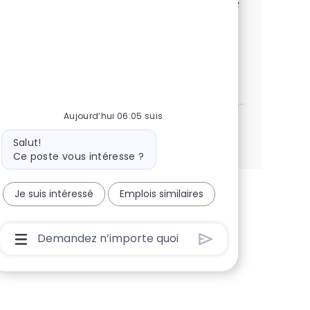
tem experiência em desenvolvimento Java e
deseja crescer em um ambiente
colaborativo, candidate-se agora!
Consultor Java
Postulez maintenant
Sauvegarder Consultor Java 1e93cc2
Aujourd’hui 06:05 suis
Voir plus
Message du bot
Salut!
Ce poste vous intéresse ?
Je suis intéressé
Emplois similaires
Boîte De Saisie De L’utilisateur Du Chatbot Ave