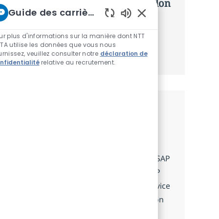
d’offres personnalisées selon selon
Guide des carrières chez NTT
vos intérêts.
Sons de chatbot acti
ur plus d'informations sur la manière dont NTT
TA utilise les données que vous nous
Commencer
urnissez, veuillez consulter notre
déclaration de
nfidentialité
relative au recrutement.
Emplois similaires
SAP Service manager
Localisation
Bruselas, Belgium
Embrace the opportunity to become an SAP
Service Manager and lead enterprise SAP
services for top organizations. Drive service
quality, compliance, and client satisfaction
while managing SLAs, governance, and