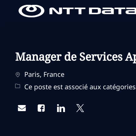
-
-
Manager de Services Ap
Localisation
Paris, France
Ce poste est associé aux catégories
Share via email
Share via Facebook
Share via LinkedIn
Share via twitter