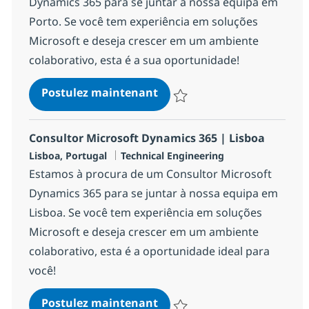
Dynamics 365 para se juntar à nossa equipa em
Porto. Se você tem experiência em soluções
Microsoft e deseja crescer em um ambiente
colaborativo, esta é a sua oportunidade!
Consultor Microsoft Dynami
Postulez maintenant
Sauvegarder Consultor Microsof
Consultor Microsoft Dynamics 365 | Lisboa
Localisation
Catégorie
Lisboa, Portugal
Technical Engineering
Estamos à procura de um Consultor Microsoft
Dynamics 365 para se juntar à nossa equipa em
Lisboa. Se você tem experiência em soluções
Microsoft e deseja crescer em um ambiente
colaborativo, esta é a oportunidade ideal para
você!
Consultor Microsoft Dynami
Postulez maintenant