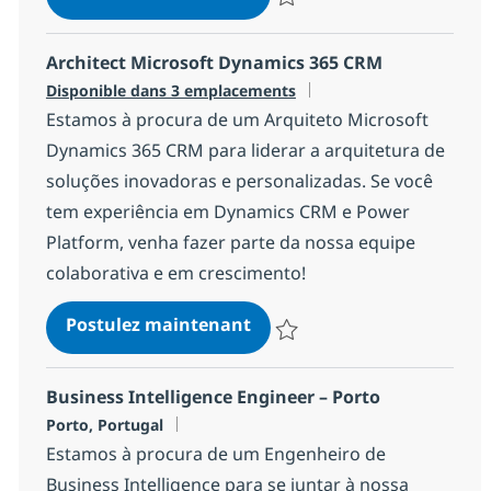
Sauvegarder Consultor Microsof
Architect Microsoft Dynamics 365 CRM
Disponible dans 3 emplacements
Estamos à procura de um Arquiteto Microsoft
Dynamics 365 CRM para liderar a arquitetura de
soluções inovadoras e personalizadas. Se você
tem experiência em Dynamics CRM e Power
Platform, venha fazer parte da nossa equipe
colaborativa e em crescimento!
Architect Microsoft Dynam
Postulez maintenant
Sauvegarder Architect Microsof
Business Intelligence Engineer – Porto
Localisation
Porto, Portugal
Estamos à procura de um Engenheiro de
Business Intelligence para se juntar à nossa