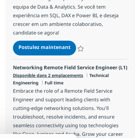
equipa de Data & Analytics. Se você tem
experiência em SQL, DAX e Power BI, e deseja
crescer em um ambiente colaborativo,
candidate-se agora!
Business Intelligence Engin
Postulez maintenant
Sauvegarder Business Intelligen
Networking Remote Field Service Engineer (L1)
Catégorie
Disponible dans 2 emplacements
Technical
Type d'emploi
Engineering
Full time
Embrace the role of a Remote Field Service
Engineer and support leading clients with
cutting-edge networking solutions. You'll
troubleshoot, resolve incidents, and ensure
seamless connectivity using top technologies
like Cisco, Juniper, and Aruba. Grow your career