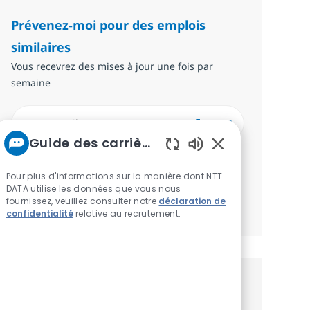
Prévenez-moi pour des emplois
similaires
Vous recevrez des mises à jour une fois par
semaine
Saisissez l’adresse email (Obligatoire)
Envoyer
Guide des carrières chez NTT
Required
Examinez et acceptez les conditions de
Sons de chatbot a
Pour plus d'informations sur la manière dont NTT
traitement des données personnelles.
DATA utilise les données que vous nous
fournissez, veuillez consulter notre
déclaration de
Gérer les alertes
confidentialité
relative au recrutement.
Recevez des recommandations