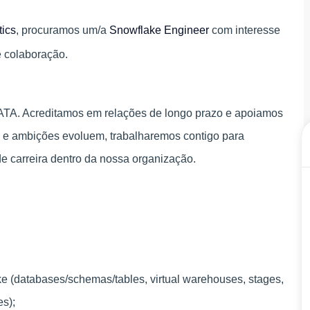
tics
, procuramos um/a
Snowflake Engineer
com interesse
e colaboração.
DATA. Acreditamos em relações de longo prazo e apoiamos
s e ambições evoluem, trabalharemos contigo para
s de carreira dentro da nossa organização.
 (databases/schemas/tables, virtual warehouses, stages,
es);