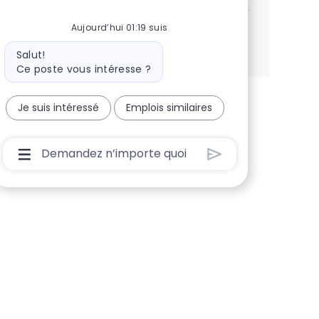
Aujourd’hui 01:19 suis
Voir plus
Message du bot
Salut!
Ce poste vous intéresse ?
Je suis intéressé
Emplois similaires
Boîte De Saisie De L’utilisateur Du Chatbot Ave