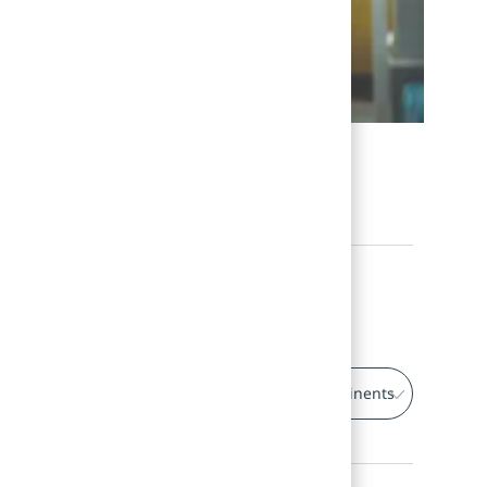
lution des cybermenaces
Effacer tout
ation Security
80
Emplois
Trier par