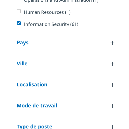
(
1
)
Emploi
Human Resources
(
1
)
Emplois
Information Security
(
61
)
Emplois
Internal Information Technology
(
50
)
Pays
Emplois
Other
(
4
)
Emploi
Project and Programme Management
(
1
)
Ville
Emplois
Sales and Pre-Sales
(
2
)
Emploi
Localisation
Strategy and Planning
(
1
)
Emplois
Technical Engineering
(
36
)
Mode de travail
Type de poste