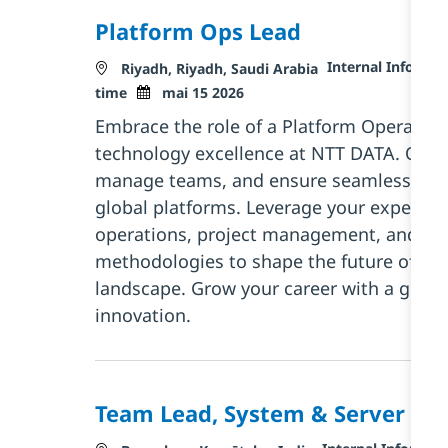
Platform Ops Lead
Catégorie
Internal Informa
Localisation
Riyadh, Riyadh, Saudi Arabia
Posted Date
time
mai 15 2026
Embrace the role of a Platform Operation
technology excellence at NTT DATA. Overs
manage teams, and ensure seamless oper
global platforms. Leverage your expertise
operations, project management, and Agi
methodologies to shape the future of ou
landscape. Grow your career with a global 
innovation.
Team Lead, System & Server
Catégorie