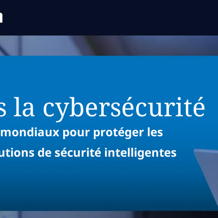
Skip to main content
Skip to main content
 la cybersécurité
s mondiaux pour protéger les
utions de sécurité intelligentes