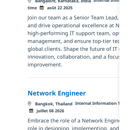
Internal Informat
Localisation
Bangalore, Karnātaka, India
Posted Date
time
août 22 2025
Join our team as a Senior Team Lead, IT S
and drive operational excellence at NTT 
high-performing IT support team, optimiz
management, and ensure top-tier technica
global clients. Shape the future of IT ope
innovation, collaboration, and a focus o
improvement.
Network Engineer
Catégorie
Internal Information Tech
Localisation
Bangkok, Thailand
Posted Date
juillet 08 2026
Embrace the role of a Network Engineer a
role in designing, implementing, and op