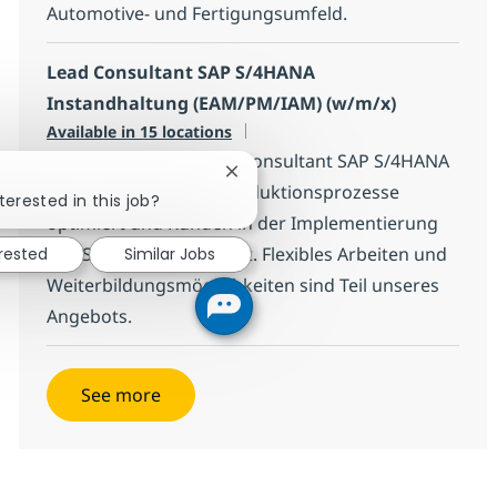
Automotive- und Fertigungsumfeld.
Lead Consultant SAP S/4HANA
Instandhaltung (EAM/PM/IAM) (w/m/x)
Available in 15 locations
Wir suchen einen Lead Consultant SAP S/4HANA
Close chatbot notification
Instandhaltung, der Produktionsprozesse
terested in this job?
optimiert und Kunden in der Implementierung
von SAP-Lösungen berät. Flexibles Arbeiten und
erested
Similar Jobs
Weiterbildungsmöglichkeiten sind Teil unseres
Angebots.
See more