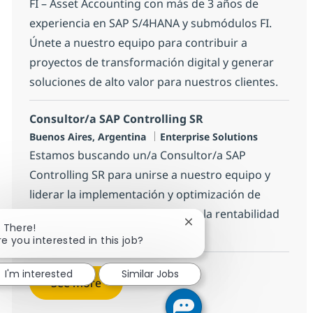
FI – Asset Accounting con más de 3 años de
experiencia en SAP S/4HANA y submódulos FI.
Únete a nuestro equipo para contribuir a
proyectos de transformación digital y generar
soluciones de alto valor para nuestros clientes.
Consultor/a SAP Controlling SR
Location
Category
Buenos Aires, Argentina
Enterprise Solutions
Estamos buscando un/a Consultor/a SAP
Controlling SR para unirse a nuestro equipo y
liderar la implementación y optimización de
soluciones SAP que impacten en la rentabilidad
Close chatbot notificatio
i There!
de nuestros clientes.
re you interested in this job?
I'm interested
Similar Jobs
See more