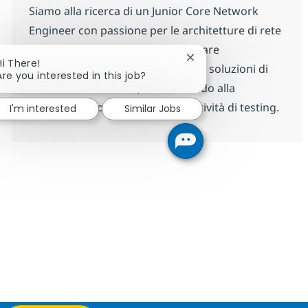
Siamo alla ricerca di un Junior Core Network
Engineer con passione per le architetture di rete
mobile. Unisciti a noi per supportare
Close chatbot notificati
Hi There!
l'engineering e la validazione delle soluzioni di
Are you interested in this job?
Core Network 4G/5G, contribuendo alla
documentazione tecnica e alle attività di testing.
I'm interested
Similar Jobs