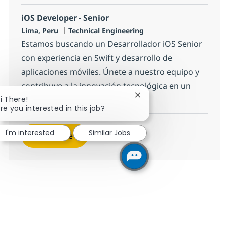
iOS Developer - Senior
Location
Category
Lima, Peru
Technical Engineering
Estamos buscando un Desarrollador iOS Senior
con experiencia en Swift y desarrollo de
aplicaciones móviles. Únete a nuestro equipo y
contribuye a la innovación tecnológica en un
Close chatbot notificati
i There!
entorno colaborativo.
re you interested in this job?
I'm interested
Similar Jobs
See more