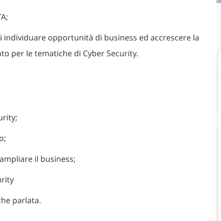
TA;
 di individuare opportunità di business ed accrescere la
to per le tematiche di Cyber Security.
rity;
o;
 ampliare il business;
urity
che parlata.