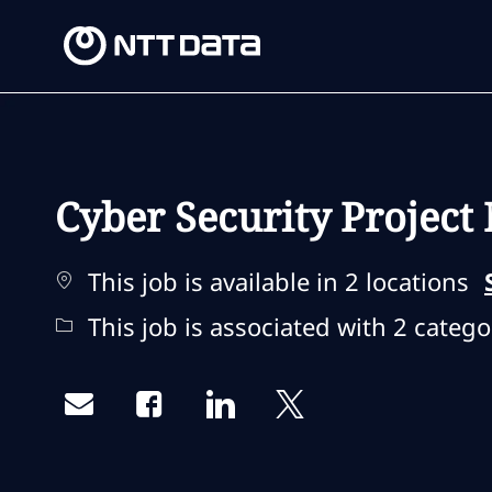
-
-
Cyber Security Project
This job is available in 2 locations
This job is associated with 2 catego
Share via email
Share via Facebook
Share via LinkedIn
Share via twitter