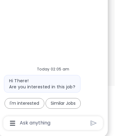
System Engineer per supportare la
progettazione e realizzazione di
infrastrutture di sicurezza per clienti
enterprise. Unisciti a noi per contribuire a
progetti innovativi in ambito Data & Cloud
Security.
Today 02:05 am
See more
Bot message
Hi There!
Are you interested in this job?
I'm interested
Similar Jobs
Chatbot User Input Box With Send Button