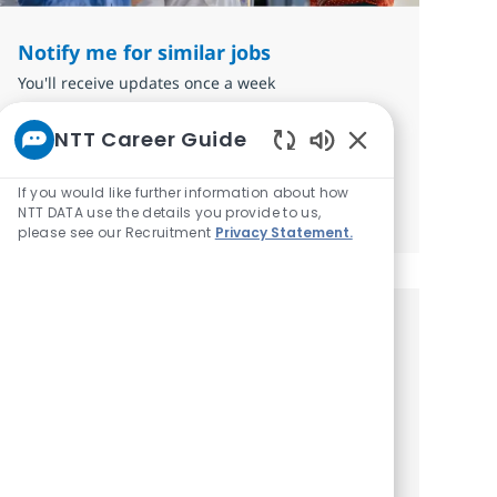
Notify me for similar jobs
You'll receive updates once a week
Enter Email address (Required)
NTT Career Guide
Submit
Enabled Chatbot 
If you would like further information about how
Manage alerts
NTT DATA use the details you provide to us,
please see our Recruitment
Privacy Statement.
Get tailored job
recommendations based on your
interests.
Get started