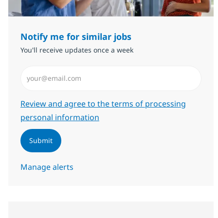
Notify me for similar jobs
You'll receive updates once a week
Enter Email address (Required)
Required
Review and agree to the terms of processing
personal information
Submit
Manage alerts