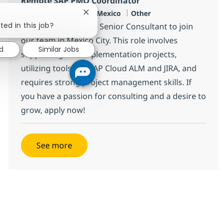
Remote SAP PMO Coordinator
Location
Category
Mexico City, MX-MEX, Mexico
Other
Close chatbot notification
ted in this job?
We are looking for a Senior Consultant to join
our team in Mexico City. This role involves
ed
Similar Jobs
supporting SAP implementation projects,
utilizing tools like SAP Cloud ALM and JIRA, and
requires strong project management skills. If
you have a passion for consulting and a desire to
grow, apply now!
See more