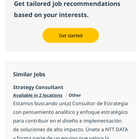
Get tailored job recommendations
based on your interests.
Get started
Similar Jobs
Strategy Consultant
Category
Available in 2 locations
Other
Estamos buscando un(a) Consultor de Estrategia
con pensamiento analítico y enfoque estratégico
para contribuir en el diseño e implementación
de soluciones de alto impacto. Únete a NTT DATA
y forma parte de un equipo que valora la