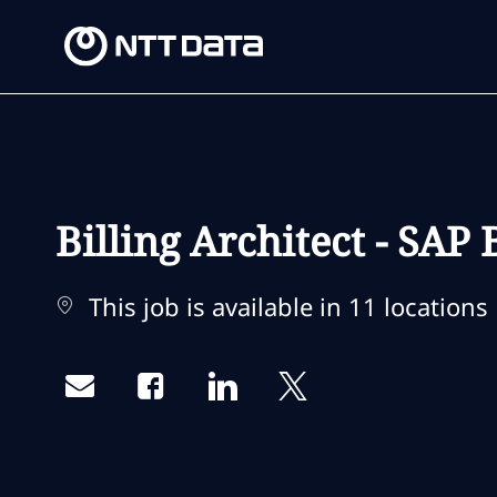
-
-
Billing Architect - SAP
This job is available in 11 locations
Share via email
Share via Facebook
Share via LinkedIn
Share via twitter