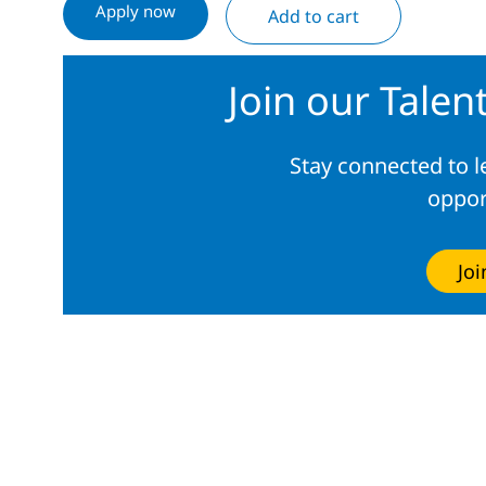
Apply now
Add to cart
Join our Tale
Stay connected to 
oppor
Jo