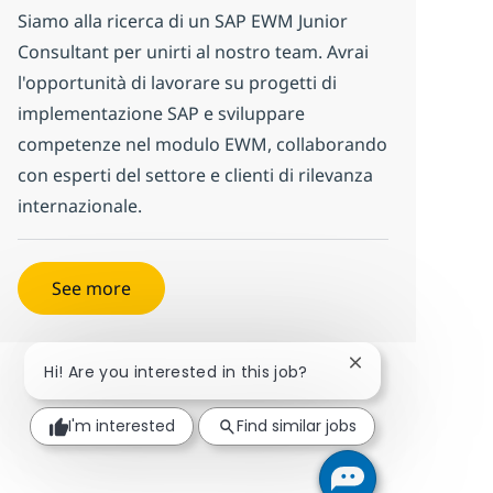
Siamo alla ricerca di un SAP EWM Junior
Consultant per unirti al nostro team. Avrai
l'opportunità di lavorare su progetti di
implementazione SAP e sviluppare
competenze nel modulo EWM, collaborando
con esperti del settore e clienti di rilevanza
internazionale.
See more
Close chatbot not
Hi! Are you interested in this job?
I'm interested
Find similar jobs