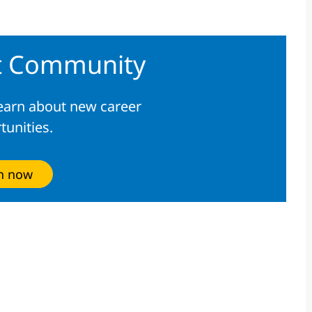
nt Community
learn about new career
tunities.
in now