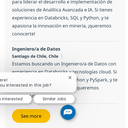
para liderar el desarrollo e implementación de
soluciones de Analítica Avanzada e IA. Si tienes
experiencia en Databricks, SQL y Python, y te
apasiona la innovación en minería, ¡queremos
conocerte!
Ingeniero/a de Datos
Location
Santiago de Chile, Chile
Estamos buscando un Ingeniero/a de Datos con
experiencia en Databricks y tecnologías cloud. Si
tienes habilidades en SQL, Python y PySpark, y te
Close chatbot notification
ere!
ou interested in this job?
apasiona la calidad de datos, ¡queremos
conocerte!
m interested
Similar Jobs
See more