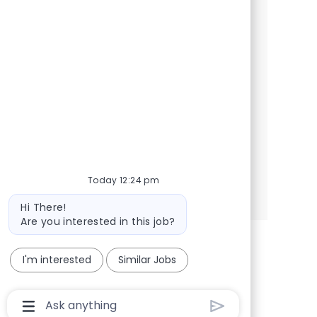
Estamos buscando un Científico de Datos
que sea responsable del desarrollo y
despliegue de modelos analíticos,
asegurando la generación de valor para los
stakeholders. Si tienes experiencia en
modelamiento y análisis avanzados,
¡queremos conocerte!
Today 12:24 pm
See more
Bot message
Hi There!
Are you interested in this job?
I'm interested
Similar Jobs
Chatbot User Input Box With Send Button