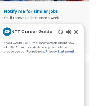
Notify me for similar jobs
You'll receive updates once a week
Enter Email address (Required)
NTT Career Guide
Submit
Enabled Chatbot 
If you would like further information about how
Manage alerts
NTT DATA use the details you provide to us,
please see our Recruitment
Privacy Statement.
Get tailored job
recommendations based on your
interests.
Get started