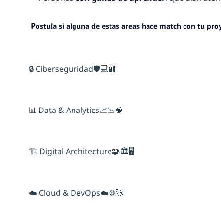
P
ostula si alguna de estas areas hace match con tu pro
🔒 Ciberseguridad🛡️💻🔐
📊 Data & Analytics📈📉🧠
🏗️ Digital Architecture🧩🏛️🖥️
☁️ Cloud & DevOps☁️⚙️🚀