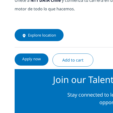
Únete a
NTT DATA Chile
y comienza tu carrera en u
motor de todo lo que hacemos.
Explore location
Apply now
Add to cart
Join our Tale
Stay connected to 
oppor