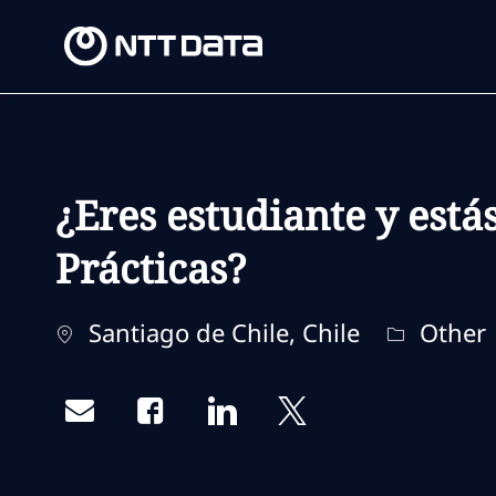
-
-
¿Eres estudiante y est
Prácticas?
Location
Category
Santiago de Chile, Chile
Other
Share via email
Share via Facebook
Share via LinkedIn
Share via twitter