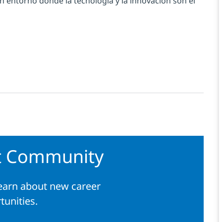
n entorno donde la tecnología y la innovación son el
nt Community
learn about new career
tunities.