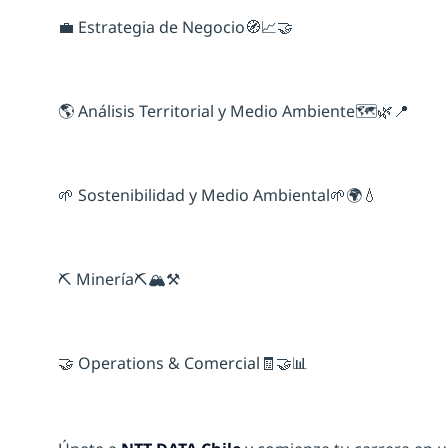
💼 Estrategia de Negocio🧭📈🤝
🌎 Análisis Territorial y Medio Ambiente🗺️🌿📍
🌱 Sostenibilidad y Medio Ambiental🌱🌍💧
⛏️ Minería⛏️🏔️⚒️
🤝 Operations & Comercial🧾🤝📊