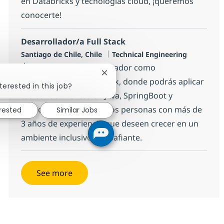
en Databricks y tecnologías cloud, ¡queremos
conocerte!
Desarrollador/a Full Stack
Location
Category
Santiago de Chile, Chile
Technical Engineering
Únete a un equipo innovador como
Close chatbot notification
Desarrollador/a Full Stack, donde podrás aplicar
terested in this job?
tus conocimientos en Java, SpringBoot y
Microservicios. Buscamos personas con más de
erested
Similar Jobs
3 años de experiencia que deseen crecer en un
ambiente inclusivo y desafiante.
See more