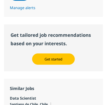
Manage alerts
Get tailored job recommendations
based on your interests.
Get started
Similar Jobs
Data Scientist
Location
Santiago de Chile, Chile