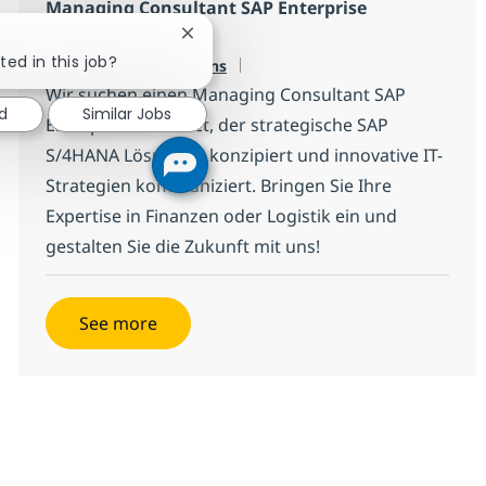
Managing Consultant SAP Enterprise
Architect (w/m/x)
Close chatbot notification
ted in this job?
Available in 17 locations
Wir suchen einen Managing Consultant SAP
d
Similar Jobs
Enterprise Architect, der strategische SAP
S/4HANA Lösungen konzipiert und innovative IT-
Strategien kommuniziert. Bringen Sie Ihre
Expertise in Finanzen oder Logistik ein und
gestalten Sie die Zukunft mit uns!
See more