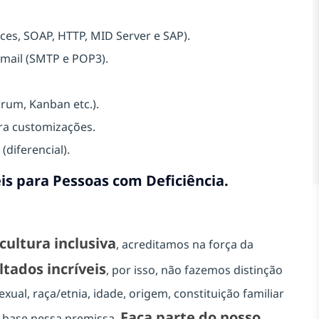
es, SOAP, HTTP, MID Server e SAP).
-mail (SMTP e POP3).
rum, Kanban etc.).
ra customizações.
diferencial).
is para Pessoas com Deficiência.
cultura inclusiva
, acreditamos na força da
ltados incríveis
, por isso, não fazemos distinção
xual, raça/etnia, idade, origem, constituição familiar
Faça parte do nosso
m base nessa premissa.