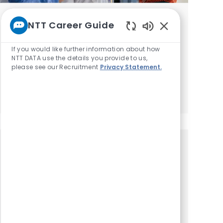
Notify me for similar jobs
NTT Career Guide
Enabled Chatbot
You'll receive updates once a week
If you would like further information about how
Enter Email address (Required)
NTT DATA use the details you provide to us,
Submit
please see our Recruitment
Privacy Statement.
Manage alerts
Get tailored job
recommendations based on your
interests.
Get started