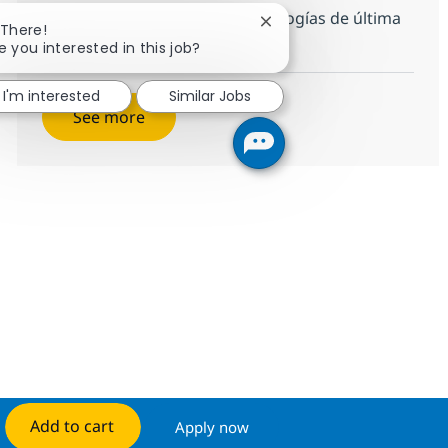
utilizando SAP S/4HANA y tecnologías de última
Close chatbot notificatio
 There!
generación.
e you interested in this job?
I'm interested
Similar Jobs
See more
Add to cart
Apply now