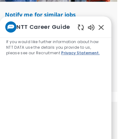
Notify me for similar jobs
You'll receive updates once a week
NTT Career Guide
Enabled Chatbot
Enter Email address (Required)
Submit
If you would like further information about how
NTT DATA use the details you provide to us,
please see our Recruitment
Privacy Statement.
Required
Review and agree to the terms of
processing personal information
Manage alerts
Get tailored job
recommendations based on your
interests.