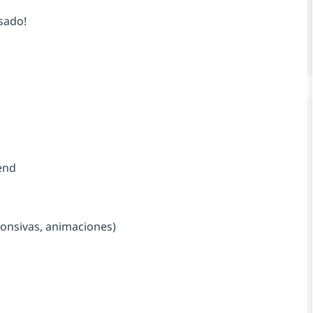
sado!
tend
ponsivas, animaciones)