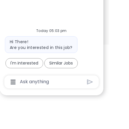
Empresarial, capaz de alinear negocio,
tecnología, datos, infraestructura y seg...
See more
Today 05:03 pm
Bot message
Hi There!
Are you interested in this job?
I'm interested
Similar Jobs
Chatbot User Input Box With Send Button