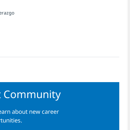
derazgo
nt Community
learn about new career
tunities.