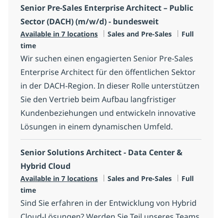
Senior Pre-Sales Enterprise Architect – Public
Sector (DACH) (m/w/d) - bundesweit
Category
Job Type
Available in 7 locations
Sales and Pre-Sales
Full
time
Wir suchen einen engagierten Senior Pre-Sales
Enterprise Architect für den öffentlichen Sektor
in der DACH-Region. In dieser Rolle unterstützen
Sie den Vertrieb beim Aufbau langfristiger
Kundenbeziehungen und entwickeln innovative
Lösungen in einem dynamischen Umfeld.
Senior Solutions Architect - Data Center &
Hybrid Cloud
Category
Job Type
Available in 7 locations
Sales and Pre-Sales
Full
time
Sind Sie erfahren in der Entwicklung von Hybrid
Cloud-Lösungen? Werden Sie Teil unseres Teams