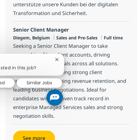
unterstütze unsere Kunden bei der digitalen
Transformation und Sicherheit.
Senior Client Manager
Location
Category
Job Type
Diegem, Belgium
Sales and Pre-Sales
Full time
Seeking a Senior Client Manager to take
ownership of key client accounts, driving
Close chatbot notification
expansion and renewals across all solutions.
sted in this job?
Responsible for building strong client
relationships, managing revenue retention, and
ted
Similar Jobs
leading business negotiations. Ideal for
candidates with a proven track record in
enterprise Managed Services sales and strong
negotiation skills.
See more